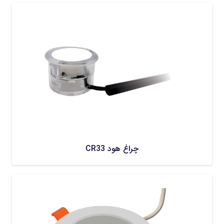
چراغ هود CR33