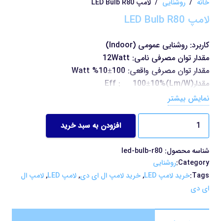
خانه
/
روشنایی
/
لامپ LED Bulb R80
لامپ LED Bulb R80
کاربرد: روشنایی عمومی (Indoor)
مقدار توان مصرفی نامی: 12Watt
مقدار توان مصرفی واقعی: 100±10% Watt
مقدارEff : 100±10%(Lm/W)
ولتاژ: 180-250 ولت
نمایش بیشتر
جریان: 65±5 میلی آمپر
لامپ
سوکت: سرپیچ E27
افزودن به سبد خرید
LED
طول عمر: 50000h
Bulb
جنس بدنه: سرامیک
شناسه محصول:
led-bulb-r80
R80
جنس کاور: پلی کربنات
Category:
روشنایی
عدد
وزن: 250gr
Tags:
خرید لامپ LED
,
خرید لامپ ال ای دی
,
لامپ LED
,
لامپ ال
ای دی