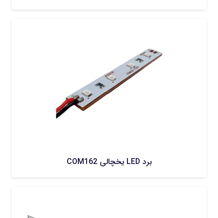
برد LED یخچالی COM162