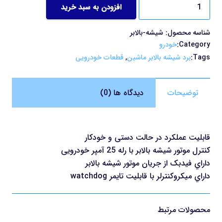
برد
افزودن به سبد خرید
شیشه
بالابر
شناسه محصول:
شیشه-بالابر
عدد
Category:
خودرو
Tags:
برد شیشه بالابر ماشین
,
قطعات خودرویی
توضیحات
دیدگاه ها (0)
قابلیت عملکرد در حالت دستی و خودکار
کنترل موتور شیشه بالابر با رله 25 آمپر خودرویی
داراي فیدبک از جریان موتور شیشه بالابر
داراي میکروکنترلر با قابلیت تایمر watchdog
محصولات مرتبط