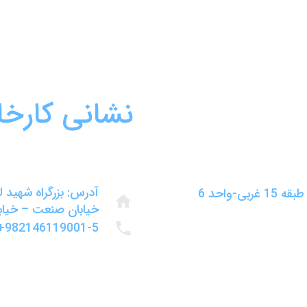
نشانی کارخا
آدرس: بزرگراه شهید 
-واحد 6
home
خیابان صنعت – خیابان صنایع 
982146119001-5+
phone