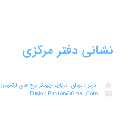
نشانی دفتر مرکزی
آدرس: تهران -دریاچه چیتگر-برج های آرتمیس طبقه 15 غربی
home
Fusion.photon@gmail.com
mail