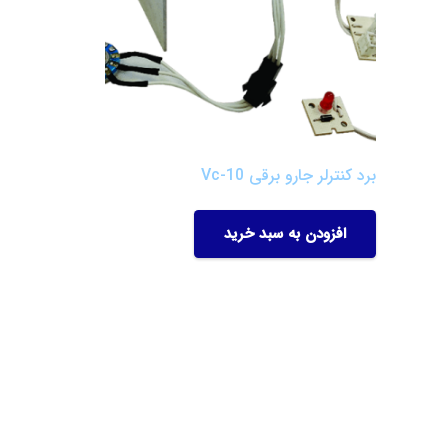
برد کنترلر جارو برقی Vc-10
افزودن به سبد خرید